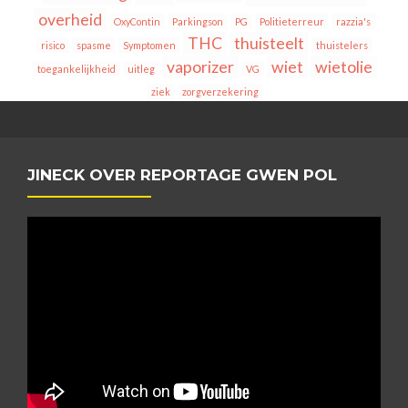
overheid
OxyContin
Parkingson
PG
Politieterreur
razzia's
THC
thuisteelt
risico
spasme
Symptomen
thuistelers
vaporizer
wiet
wietolie
toegankelijkheid
uitleg
VG
ziek
zorgverzekering
JINECK OVER REPORTAGE GWEN POL