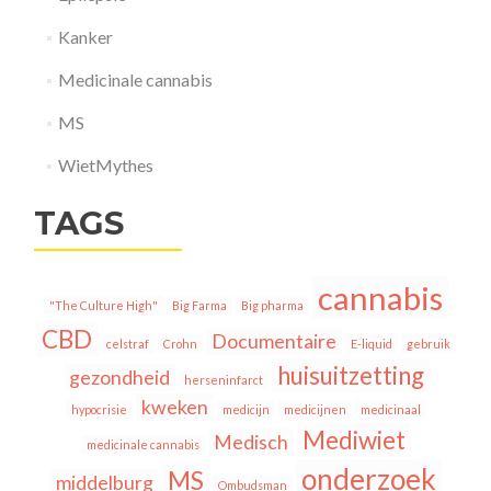
Kanker
Medicinale cannabis
MS
WietMythes
TAGS
cannabis
"The Culture High"
Big Farma
Big pharma
CBD
Documentaire
celstraf
Crohn
E-liquid
gebruik
huisuitzetting
gezondheid
herseninfarct
kweken
hypocrisie
medicijn
medicijnen
medicinaal
Mediwiet
Medisch
medicinale cannabis
onderzoek
MS
middelburg
Ombudsman