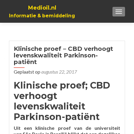
Medioil.nl
TOGGL
Informatie & bemiddeling
Klinische proef – CBD verhoogt
levenskwaliteit Parkinson-
patiënt
Geplaatst op
augustus 22, 2017
Klinische proef; CBD
verhoogt
levenskwaliteit
Parkinson-patiënt
Uit een klinische proef van de universiteit
van São Paulo in Brazilië blijkt dat een dagelijkse