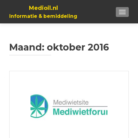
Medioil.nl
TOGGL
Informatie & bemiddeling
Maand:
oktober 2016