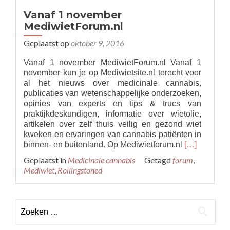
Vanaf 1 november
MediwietForum.nl
Geplaatst op
oktober 9, 2016
Vanaf 1 november MediwietForum.nl Vanaf 1
november kun je op Mediwietsite.nl terecht voor
al het nieuws over medicinale cannabis,
publicaties van wetenschappelijke onderzoeken,
opinies van experts en tips & trucs van
praktijkdeskundigen, informatie over wietolie,
artikelen over zelf thuis veilig en gezond wiet
kweken en ervaringen van cannabis patiënten in
Read
binnen- en buitenland. Op Mediwietforum.nl
[…]
more
Geplaatst in
Medicinale cannabis
Getagd
forum
,
about
Mediwiet
,
Rollingstoned
Vanaf
1
november
Zoeken
MediwietFor
naar: