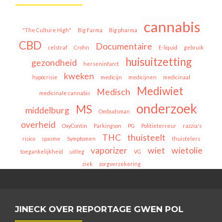
cannabis
"The Culture High"
Big Farma
Big pharma
CBD
Documentaire
celstraf
Crohn
E-liquid
gebruik
huisuitzetting
gezondheid
herseninfarct
kweken
hypocrisie
medicijn
medicijnen
medicinaal
Mediwiet
Medisch
medicinale cannabis
onderzoek
MS
middelburg
Ombudsman
overheid
OxyContin
Parkingson
PG
Politieterreur
razzia's
THC
thuisteelt
risico
spasme
Symptomen
thuistelers
vaporizer
wiet
wietolie
toegankelijkheid
uitleg
VG
ziek
zorgverzekering
JINECK OVER REPORTAGE GWEN POL