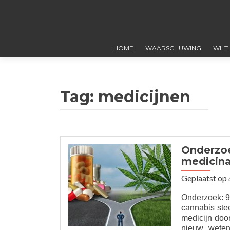
HOME
WAARSCHUWING
WILT
Tag:
medicijnen
Onderzoe
medicina
Geplaatst op
Onderzoek: 9
cannabis stee
medicijn doo
nieuw wetens