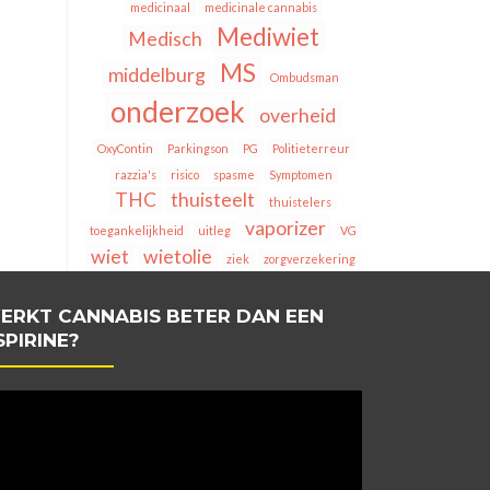
medicinaal
medicinale cannabis
Mediwiet
Medisch
MS
middelburg
Ombudsman
onderzoek
overheid
OxyContin
Parkingson
PG
Politieterreur
razzia's
risico
spasme
Symptomen
THC
thuisteelt
thuistelers
vaporizer
toegankelijkheid
uitleg
VG
wiet
wietolie
ziek
zorgverzekering
ERKT CANNABIS BETER DAN EEN
SPIRINE?