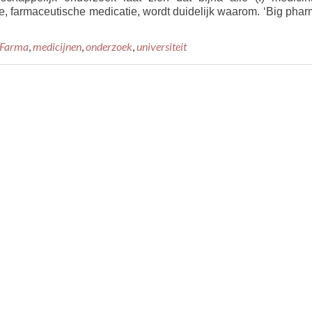
, farmaceutische medicatie, wordt duidelijk waarom. ‘Big phar
ad
re
 Farma
,
medicijnen
,
onderzoek
,
universiteit
ut
erzoek:
%
iënten
mpt
len
r
icinale
nabis