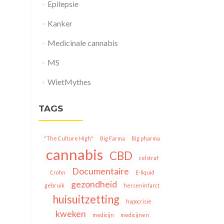
Epilepsie
Kanker
Medicinale cannabis
MS
WietMythes
TAGS
"The Culture High"
Big Farma
Big pharma
cannabis
CBD
celstraf
Documentaire
Crohn
E-liquid
gezondheid
gebruik
herseninfarct
huisuitzetting
hypocrisie
kweken
medicijn
medicijnen