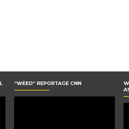
L
“WEED” REPORTAGE CNN
W
A