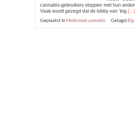
cannabis-gebruikers stoppen met hun andere
Re
Vaak wordt gezegd dat de lobby van ‘big
[…]
mo
Geplaatst in
Medicinale cannabis
Getagd
Big
abo
Ond
93
pat
du
pil
voo
med
can