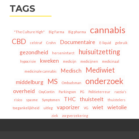
TAGS
cannabis
"The Culture High"
Big Farma
Big pharma
CBD
Documentaire
celstraf
Crohn
E-liquid
gebruik
huisuitzetting
gezondheid
herseninfarct
kweken
hypocrisie
medicijn
medicijnen
medicinaal
Mediwiet
Medisch
medicinale cannabis
onderzoek
MS
middelburg
Ombudsman
overheid
OxyContin
Parkingson
PG
Politieterreur
razzia's
THC
thuisteelt
risico
spasme
Symptomen
thuistelers
vaporizer
wiet
wietolie
toegankelijkheid
uitleg
VG
ziek
zorgverzekering