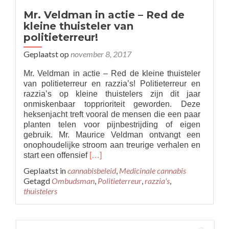
Mr. Veldman in actie – Red de
kleine thuisteler van
politieterreur!
Geplaatst op
november 8, 2017
Mr. Veldman in actie – Red de kleine thuisteler
van politieterreur en razzia’s! Politieterreur en
razzia’s op kleine thuistelers zijn dit jaar
onmiskenbaar topprioriteit geworden. Deze
heksenjacht treft vooral de mensen die een paar
planten telen voor pijnbestrijding of eigen
gebruik. Mr. Maurice Veldman ontvangt een
onophoudelijke stroom aan treurige verhalen en
Read
start een offensief
[…]
more
Geplaatst in
cannabisbeleid
,
Medicinale cannabis
about
Getagd
Ombudsman
,
Politieterreur
,
razzia's
,
Mr.
thuistelers
Veldman
in
actie
Zoeken
–