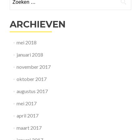
Red
naar:
de
kleine
ARCHIEVEN
thuisteler
van
politieterreur!
mei 2018
januari 2018
november 2017
oktober 2017
augustus 2017
mei 2017
april 2017
maart 2017
januari 2017