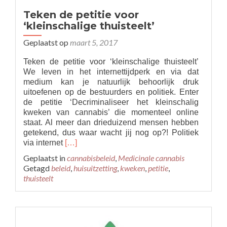
Teken de petitie voor
‘kleinschalige thuisteelt’
Geplaatst op
maart 5, 2017
Teken de petitie voor ‘kleinschalige thuisteelt’
We leven in het internettijdperk en via dat
medium kan je natuurlijk behoorlijk druk
uitoefenen op de bestuurders en politiek. Enter
de petitie ‘Decriminaliseer het kleinschalig
kweken van cannabis’ die momenteel online
staat. Al meer dan drieduizend mensen hebben
getekend, dus waar wacht jij nog op?! Politiek
Read
via internet
[…]
more
Geplaatst in
cannabisbeleid
,
Medicinale cannabis
about
Getagd
beleid
,
huisuitzetting
,
kweken
,
petitie
,
Teken
thuisteelt
de
petitie
voor
‘kleinschalige
thuisteelt’