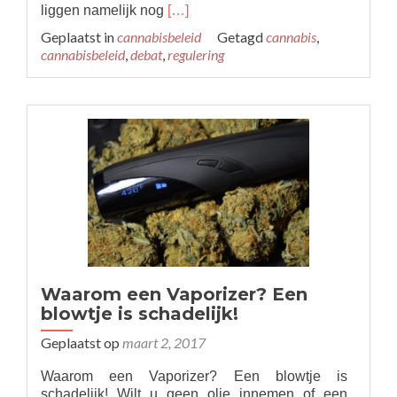
Read
liggen namelijk nog
[…]
more
Geplaatst in
cannabisbeleid
Getagd
cannabis
,
about
cannabisbeleid
,
debat
,
regulering
Cannabis-
Reguleringsdebat
3
maart
2017
Waarom een Vaporizer? Een
blowtje is schadelijk!
Geplaatst op
maart 2, 2017
Waarom een Vaporizer? Een blowtje is
schadelijk! Wilt u geen olie innemen of een