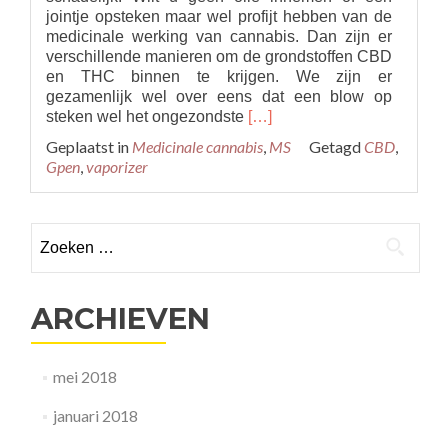
jointje opsteken maar wel profijt hebben van de
medicinale werking van cannabis. Dan zijn er
verschillende manieren om de grondstoffen CBD
en THC binnen te krijgen. We zijn er
gezamenlijk wel over eens dat een blow op
Read
steken wel het ongezondste
[…]
more
Geplaatst in
Medicinale cannabis
,
MS
Getagd
CBD
,
about
Gpen
,
vaporizer
Waarom
een
Vaporizer?
Zoeken
Een
blowtje
naar:
is
schadelijk!
ARCHIEVEN
mei 2018
januari 2018