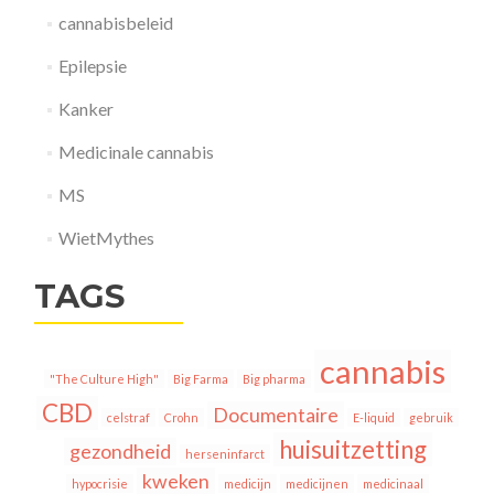
cannabisbeleid
Epilepsie
Kanker
Medicinale cannabis
MS
WietMythes
TAGS
cannabis
"The Culture High"
Big Farma
Big pharma
CBD
Documentaire
celstraf
Crohn
E-liquid
gebruik
huisuitzetting
gezondheid
herseninfarct
kweken
hypocrisie
medicijn
medicijnen
medicinaal