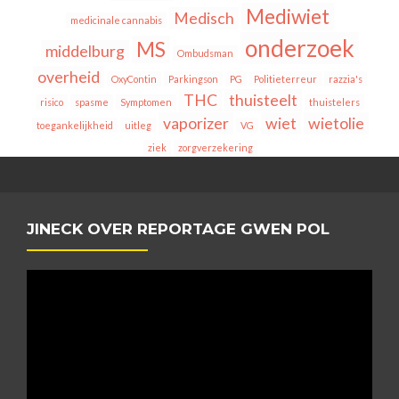
Mediwiet
Medisch
medicinale cannabis
onderzoek
MS
middelburg
Ombudsman
overheid
OxyContin
Parkingson
PG
Politieterreur
razzia's
THC
thuisteelt
risico
spasme
Symptomen
thuistelers
vaporizer
wiet
wietolie
toegankelijkheid
uitleg
VG
ziek
zorgverzekering
JINECK OVER REPORTAGE GWEN POL