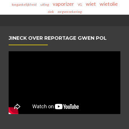
vaporizer
wiet
wietolie
toegankelijkheid
uitleg
VG
ziek
zorgverzekering
JINECK OVER REPORTAGE GWEN POL