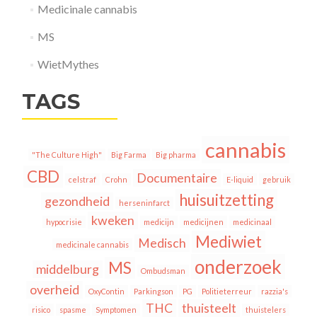
Medicinale cannabis
MS
WietMythes
TAGS
cannabis
"The Culture High"
Big Farma
Big pharma
CBD
Documentaire
celstraf
Crohn
E-liquid
gebruik
huisuitzetting
gezondheid
herseninfarct
kweken
hypocrisie
medicijn
medicijnen
medicinaal
Mediwiet
Medisch
medicinale cannabis
onderzoek
MS
middelburg
Ombudsman
overheid
OxyContin
Parkingson
PG
Politieterreur
razzia's
THC
thuisteelt
risico
spasme
Symptomen
thuistelers