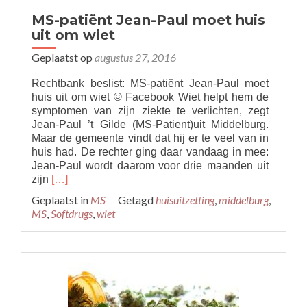
MS-patiënt Jean-Paul moet huis
uit om wiet
Geplaatst op
augustus 27, 2016
Rechtbank beslist: MS-patiënt Jean-Paul moet
huis uit om wiet © Facebook Wiet helpt hem de
symptomen van zijn ziekte te verlichten, zegt
Jean-Paul ’t Gilde (MS-Patient)uit Middelburg.
Maar de gemeente vindt dat hij er te veel van in
huis had. De rechter ging daar vandaag in mee:
Jean-Paul wordt daarom voor drie maanden uit
Read
zijn
[…]
more
Geplaatst in
MS
Getagd
huisuitzetting
,
middelburg
,
about
MS
,
Softdrugs
,
wiet
MS-
patiënt
Jean-
Paul
moet
huis
uit