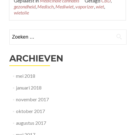
Geplaatst in
Medicinale cannabis
Getagd
CBD
,
about
gezondheid
,
Medisch
,
Mediwiet
,
vaporizer
,
wiet
,
MEDICINALE
wietolie
en
RECREATIEVE
cannabis
Zoeken
naar:
ARCHIEVEN
mei 2018
januari 2018
november 2017
oktober 2017
augustus 2017
mei 2017