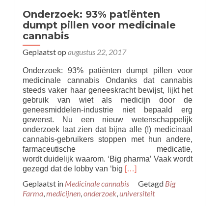
Onderzoek: 93% patiënten
dumpt pillen voor medicinale
cannabis
Geplaatst op
augustus 22, 2017
Onderzoek: 93% patiënten dumpt pillen voor
medicinale cannabis Ondanks dat cannabis
steeds vaker haar geneeskracht bewijst, lijkt het
gebruik van wiet als medicijn door de
geneesmiddelen-industrie niet bepaald erg
gewenst. Nu een nieuw wetenschappelijk
onderzoek laat zien dat bijna alle (!) medicinaal
cannabis-gebruikers stoppen met hun andere,
farmaceutische medicatie,
wordt duidelijk waarom. ‘Big pharma’ Vaak wordt
Read
gezegd dat de lobby van ‘big
[…]
more
Geplaatst in
Medicinale cannabis
Getagd
Big
about
Farma
,
medicijnen
,
onderzoek
,
universiteit
Onderzoek:
93%
patiënten