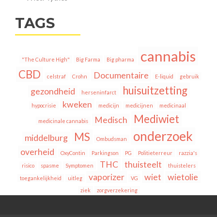
TAGS
cannabis
"The Culture High"
Big Farma
Big pharma
CBD
Documentaire
celstraf
Crohn
E-liquid
gebruik
huisuitzetting
gezondheid
herseninfarct
kweken
hypocrisie
medicijn
medicijnen
medicinaal
Mediwiet
Medisch
medicinale cannabis
onderzoek
MS
middelburg
Ombudsman
overheid
OxyContin
Parkingson
PG
Politieterreur
razzia's
THC
thuisteelt
risico
spasme
Symptomen
thuistelers
vaporizer
wiet
wietolie
toegankelijkheid
uitleg
VG
ziek
zorgverzekering