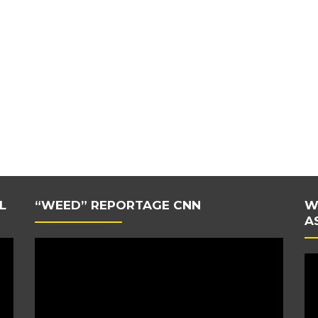
L
“WEED” REPORTAGE CNN
W
A