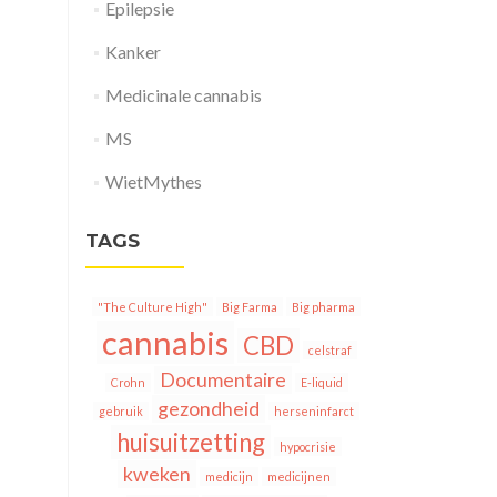
Epilepsie
Kanker
Medicinale cannabis
MS
WietMythes
TAGS
"The Culture High"
Big Farma
Big pharma
cannabis
CBD
celstraf
Documentaire
Crohn
E-liquid
gezondheid
gebruik
herseninfarct
huisuitzetting
hypocrisie
kweken
medicijn
medicijnen