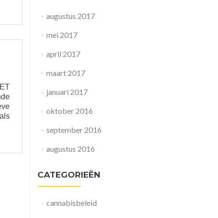
augustus 2017
mei 2017
april 2017
maart 2017
IET
januari 2017
nde
eve
oktober 2016
als
ad
september 2016
re
ut
augustus 2016
DICINALE
CREATIEVE
CATEGORIEËN
nabis
cannabisbeleid