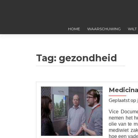
HOME
WAARSCHUWING
WILT
Tag:
gezondheid
Medicina
Geplaatst op
Vice Docume
nemen het he
olie van te 
mediwiet zak
hoe een vader