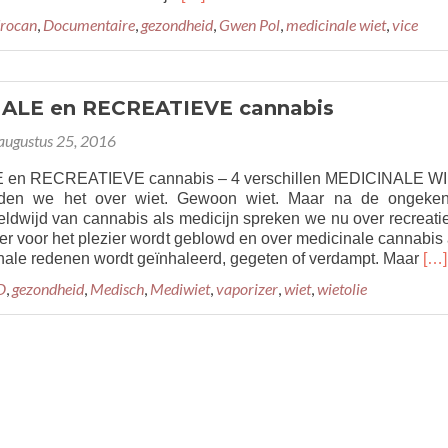
more
rocan
,
Documentaire
,
gezondheid
,
Gwen Pol
,
medicinale wiet
,
vice
about
Medicinale
cannabis
in
ALE en RECREATIEVE cannabis
Nederland
augustus 25, 2016
en RECREATIEVE cannabis – 4 verschillen MEDICINALE W
den we het over wiet. Gewoon wiet. Maar na de ongeke
reldwijd van cannabis als medicijn spreken we nu over recreati
er voor het plezier wordt geblowd en over medicinale cannabis 
Re
nale redenen wordt geïnhaleerd, gegeten of verdampt. Maar
[…]
mo
D
,
gezondheid
,
Medisch
,
Mediwiet
,
vaporizer
,
wiet
,
wietolie
abo
ME
en
RE
can