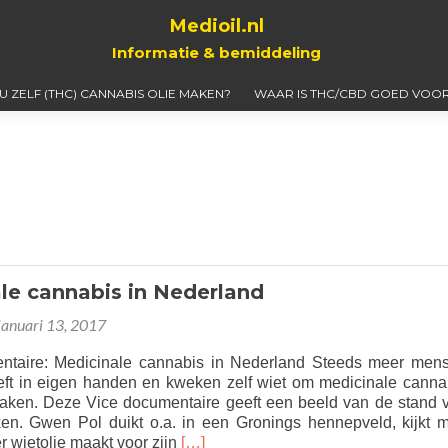
Medioil.nl
Informatie & bemiddeling
 U ZELF (THC) CANNABIS OLIE MAKEN?
WAAR IS THC/CBD GOED VOOR
le cannabis in Nederland
januari 13, 2017
ntaire: Medicinale cannabis in Nederland Steeds meer men
ft in eigen handen en kweken zelf wiet om medicinale canna
maken. Deze Vice documentaire geeft een beeld van de stand 
en. Gwen Pol duikt o.a. in een Gronings hennepveld, kijkt 
Read
 wietolie maakt voor zijn
[…]