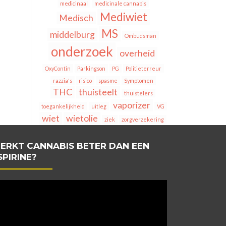
medicinaal
medicinale cannabis
Mediwiet
Medisch
MS
middelburg
Ombudsman
onderzoek
overheid
OxyContin
Parkingson
PG
Politieterreur
razzia's
risico
spasme
Symptomen
THC
thuisteelt
thuistelers
vaporizer
toegankelijkheid
uitleg
VG
wiet
wietolie
ziek
zorgverzekering
ERKT CANNABIS BETER DAN EEN
SPIRINE?