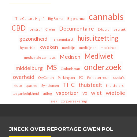
cannabis
"The Culture High"
Big Farma
Big pharma
CBD
Documentaire
celstraf
Crohn
E-liquid
gebruik
huisuitzetting
gezondheid
herseninfarct
kweken
hypocrisie
medicijn
medicijnen
medicinaal
Mediwiet
Medisch
medicinale cannabis
onderzoek
MS
middelburg
Ombudsman
overheid
OxyContin
Parkingson
PG
Politieterreur
razzia's
THC
thuisteelt
risico
spasme
Symptomen
thuistelers
vaporizer
wiet
wietolie
toegankelijkheid
uitleg
VG
ziek
zorgverzekering
JINECK OVER REPORTAGE GWEN POL