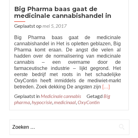
Big Pharma baas gaat de
medicinale cannabishandel in
Geplaatst op
mei 5, 2017
Big Pharma baas gaat de medicinale
cannabishandel in Het is opletten geblazen, Big
Pharma komt eraan. De angst die velen al
hadden over de normalisering van medicinale
cannabis – een overname door de
farmaceutische industrie – lijkt gegrond. Het
eerste bedrijf met roots in het schadelijke
OxyContin heeft inmiddels de mediwiet-markt
Read
betreden. Zoek dekking De angsten zijn
[…]
more
Geplaatst in
Medicinale cannabis
Getagd
Big
about
pharma
,
hypocrisie
,
medicinaal
,
OxyContin
Big
Pharma
baas
Zoeken
gaat
de
naar:
medicinale