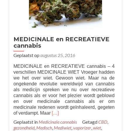
MEDICINALE en RECREATIEVE
cannabis
Geplaatst op
augustus 25, 2016
MEDICINALE en RECREATIEVE cannabis – 4
verschillen MEDICINALE WIET Vroeger hadden
we het over wiet. Gewoon wiet. Maar na de
ongekende revolutie wereldwijd van cannabis
als medicijn spreken we nu over recreatieve
cannabis als er voor het plezier wordt geblowd
en over medicinale cannabis als er om
medicinale redenen wordt geïnhaleerd, gegeten
Read
of verdampt. Maar
[…]
more
Geplaatst in
Medicinale cannabis
Getagd
CBD
,
about
gezondheid
,
Medisch
,
Mediwiet
,
vaporizer
,
wiet
,
MEDICINALE