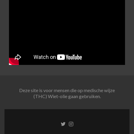
Deze site is voor mensen die op medische wijze
(THC) Wiet-olie gaan gebruiken.
Twitter
Instagram
link
link