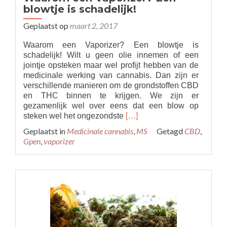
blowtje is schadelijk!
Geplaatst op
maart 2, 2017
Waarom een Vaporizer? Een blowtje is
schadelijk! Wilt u geen olie innemen of een
jointje opsteken maar wel profijt hebben van de
medicinale werking van cannabis. Dan zijn er
verschillende manieren om de grondstoffen CBD
en THC binnen te krijgen. We zijn er
gezamenlijk wel over eens dat een blow op
Read
steken wel het ongezondste
[…]
more
Geplaatst in
Medicinale cannabis
,
MS
Getagd
CBD
,
about
Gpen
,
vaporizer
Waarom
een
Vaporizer?
Een
blowtje
is
schadelijk!