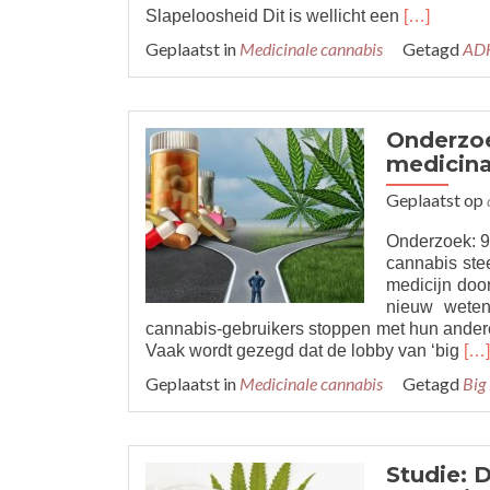
Read
Slapeloosheid Dit is wellicht een
[…]
more
Geplaatst in
Medicinale cannabis
Getagd
AD
about
Zo
gebruik
je
Onderzoe
mediwiet
medicina
bij
9
Geplaatst op
alledaagse
kwalen
Onderzoek: 9
cannabis stee
medicijn doo
nieuw wetens
cannabis-gebruikers stoppen met hun andere
Re
Vaak wordt gezegd dat de lobby van ‘big
[…]
mo
Geplaatst in
Medicinale cannabis
Getagd
Big
abo
Ond
93
pat
Studie: 
du