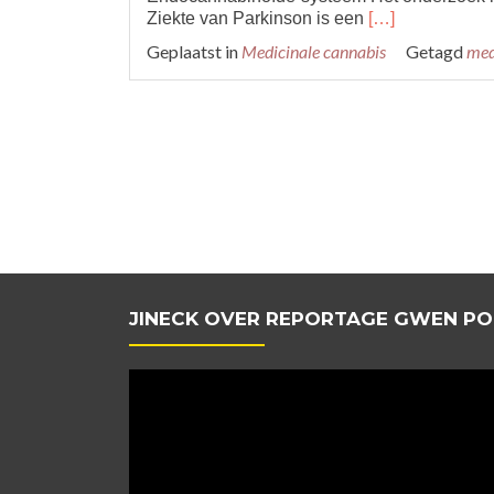
Read
Ziekte van Parkinson is een
[…]
more
Geplaatst in
Medicinale cannabis
Getagd
med
about
Klinische
proef
–
CBD
verhoogt
levenskwaliteit
Parkinson-
patiënt
JINECK OVER REPORTAGE GWEN PO