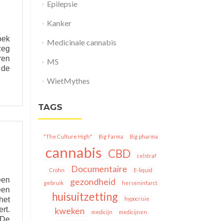
Epilepsie
Kanker
oek
Medicinale cannabis
zeg
ren
MS
 de
WietMythes
TAGS
"The Culture High"
Big Farma
Big pharma
cannabis
CBD
celstraf
Documentaire
Crohn
E-liquid
een
gezondheid
gebruik
herseninfarct
een
huisuitzetting
het
hypocrisie
rt.
kweken
medicijn
medicijnen
 De