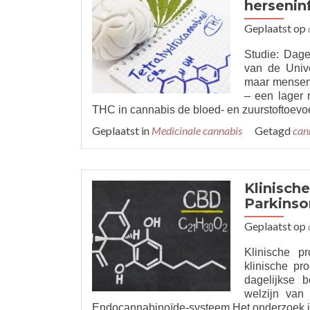
hersenin
pil
voo
Geplaatst op
med
can
Studie: Dage
van de Unive
maar mensen 
– een lager 
THC in cannabis de bloed- en zuurstoftoevo
Geplaatst in
Medicinale cannabis
Getagd
can
Klinisch
Parkinso
Geplaatst op
Klinische p
klinische pr
dagelijkse 
welzijn van 
Endocannabinoïde-systeem Het onderzoek is