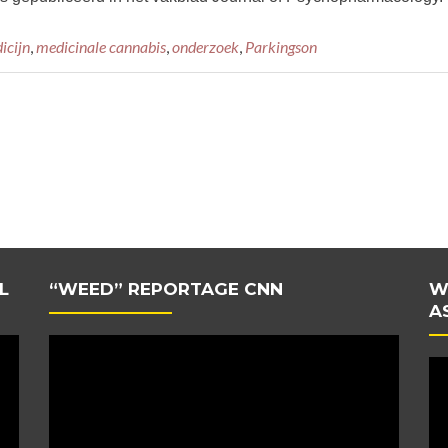
icijn
,
medicinale cannabis
,
onderzoek
,
Parkingson
L
“WEED” REPORTAGE CNN
W
A