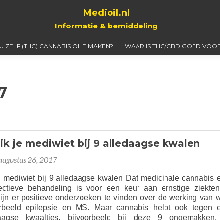
Medioil.nl
Informatie & bemiddeling
 U ZELF (THC) CANNABIS OLIE MAKEN?
WAAR IS THC/CBD GOED VOOR
7
ik je mediwiet bij 9 alledaagse kwalen
augustus 26, 2017
e mediwiet bij 9 alledaagse kwalen Dat medicinale cannabis 
ectieve behandeling is voor een keur aan ernstige ziekten
ijn er positieve onderzoeken te vinden over de werking van w
orbeeld epilepsie en MS. Maar cannabis helpt ook tegen 
aagse kwaaltjes, bijvoorbeeld bij deze 9 ongemakken.