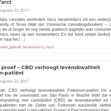
farct
len
r
augustus 22, 2017
icinale
nabis
lijks cannabis vermindert risico herseninfarct Uit een onderz
rsity of Texas blijkt dat ‘chronische cannabisgebruikers’ – 
die al langer en nog steeds praktisch dagelijks wiet consume
risico lopen op een herseninfarct. En dat komt omdat dankzij
Read
er naar het
[…]
more
nabis
,
gebruik
,
herseninfarct
,
risico
about
Studie:
Dagelijks
cannabis
e proef – CBD verhoogt levenskwaliteit
vermindert
n-patiënt
risico
herseninfarct
augustus 22, 2017
roef; CBD verhoogt levenskwaliteit Parkinson-patiënt Uit 
oef van de universiteit van São Paulo in Brazilië blijkt dat 
behandeling met cannabidiol (CBD) de levenskwaliteit en 
patiënten met de Ziekte van Parkinson aanzienlijk verbete
 gepubliceerd in het vakblad Journal of Psychopharmacology.