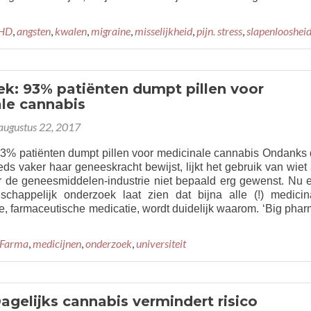
HD
,
angsten
,
kwalen
,
migraine
,
misselijkheid
,
pijn. stress
,
slapenlooshei
k: 93% patiënten dumpt pillen voor
le cannabis
augustus 22, 2017
3% patiënten dumpt pillen voor medicinale cannabis Ondanks 
ds vaker haar geneeskracht bewijst, lijkt het gebruik van wiet 
r de geneesmiddelen-industrie niet bepaald erg gewenst. Nu 
chappelijk onderzoek laat zien dat bijna alle (!) medicin
, farmaceutische medicatie, wordt duidelijk waarom. ‘Big phar
ad
re
 Farma
,
medicijnen
,
onderzoek
,
universiteit
ut
erzoek:
%
iënten
Dagelijks cannabis vermindert risico
mpt