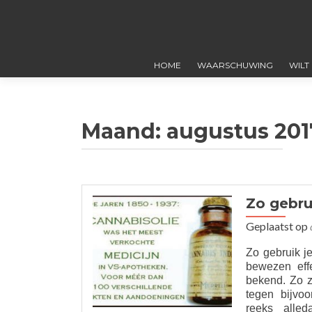
HOME
WAARSCHUWING
WILT
Maand:
augustus 201
Zo gebru
Geplaatst op
Zo gebruik j
bewezen eff
bekend. Zo z
tegen bijvo
reeks alled