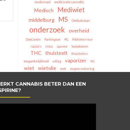
medicinaal
medicinale cannabis
Mediwiet
Medisch
MS
middelburg
Ombudsman
onderzoek
overheid
OxyContin
Parkingson
PG
Politieterreur
razzia's
risico
spasme
Symptomen
THC
thuisteelt
thuistelers
vaporizer
toegankelijkheid
uitleg
VG
wiet
wietolie
ziek
zorgverzekering
ERKT CANNABIS BETER DAN EEN
SPIRINE?