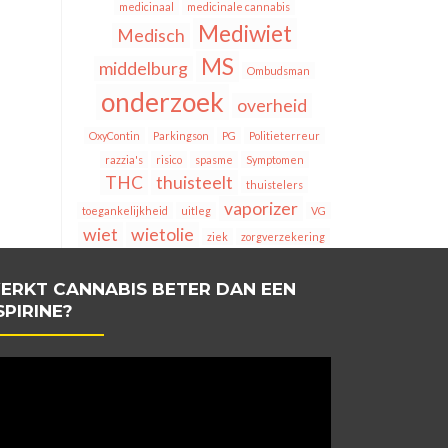
medicinaal
medicinale cannabis
Mediwiet
Medisch
MS
middelburg
Ombudsman
onderzoek
overheid
OxyContin
Parkingson
PG
Politieterreur
razzia's
risico
spasme
Symptomen
THC
thuisteelt
thuistelers
vaporizer
toegankelijkheid
uitleg
VG
wiet
wietolie
ziek
zorgverzekering
ERKT CANNABIS BETER DAN EEN
SPIRINE?