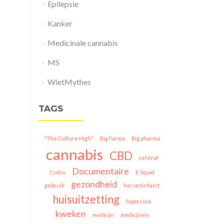
Epilepsie
Kanker
Medicinale cannabis
MS
WietMythes
TAGS
"The Culture High"
Big Farma
Big pharma
cannabis
CBD
celstraf
Documentaire
Crohn
E-liquid
gezondheid
gebruik
herseninfarct
huisuitzetting
hypocrisie
kweken
medicijn
medicijnen