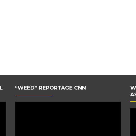
L
“WEED” REPORTAGE CNN
W
A