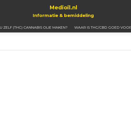
Medioil.nl
Informatie & bemiddeling
 U ZELF (THC) CANNABIS OLIE MAKEN?
WAAR IS THC/CBD GOED VOOR