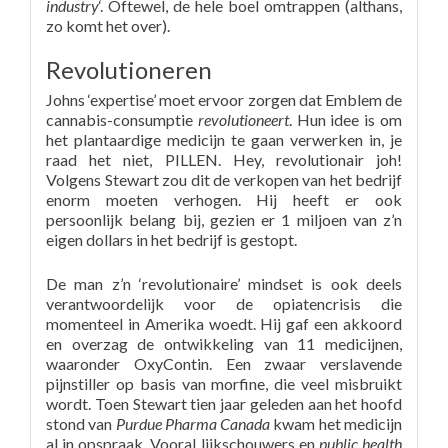
industry
‘. Oftewel, de hele boel omtrappen (althans,
zo komt het over).
Revolutioneren
Johns ‘expertise’ moet ervoor zorgen dat Emblem de
cannabis-consumptie
revolutioneert
. Hun idee is om
het plantaardige medicijn te gaan verwerken in, je
raad het niet, PILLEN. Hey, revolutionair joh!
Volgens Stewart zou dit de verkopen van het bedrijf
enorm moeten verhogen. Hij heeft er ook
persoonlijk belang bij, gezien er 1 miljoen van z’n
eigen dollars in het bedrijf is gestopt.
De man z’n ‘revolutionaire’ mindset is ook deels
verantwoordelijk voor de opiatencrisis die
momenteel in Amerika woedt. Hij gaf een akkoord
en overzag de ontwikkeling van 11 medicijnen,
waaronder OxyContin. Een zwaar verslavende
pijnstiller op basis van morfine, die veel misbruikt
wordt. Toen Stewart tien jaar geleden aan het hoofd
stond van
Purdue Pharma Canada
kwam het medicijn
al in opspraak. Vooral lijkschouwers en
public health