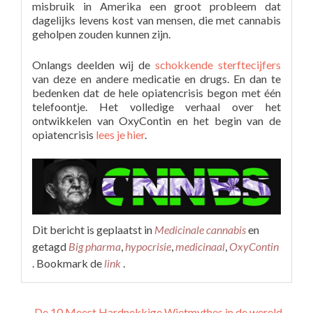
misbruik in Amerika een groot probleem dat
dagelijks levens kost van mensen, die met cannabis
geholpen zouden kunnen zijn.
Onlangs deelden wij de
schokkende sterftecijfers
van deze en andere medicatie en drugs. En dan te
bedenken dat de hele opiatencrisis begon met één
telefoontje. Het volledige verhaal over het
ontwikkelen van OxyContin en het begin van de
opiatencrisis
lees je hier
.
Dit bericht is geplaatst in
Medicinale cannabis
en
getagd
Big pharma
,
hypocrisie
,
medicinaal
,
OxyContin
. Bookmark de
link
.
←
De 10 Meest Hardnekkige Wietmythes in de wereld