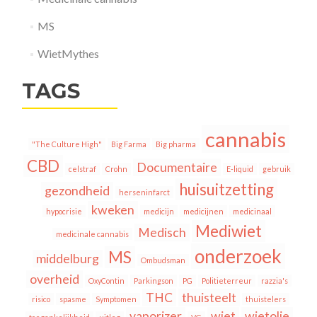
MS
WietMythes
TAGS
cannabis
"The Culture High"
Big Farma
Big pharma
CBD
Documentaire
celstraf
Crohn
E-liquid
gebruik
huisuitzetting
gezondheid
herseninfarct
kweken
hypocrisie
medicijn
medicijnen
medicinaal
Mediwiet
Medisch
medicinale cannabis
onderzoek
MS
middelburg
Ombudsman
overheid
OxyContin
Parkingson
PG
Politieterreur
razzia's
THC
thuisteelt
risico
spasme
Symptomen
thuistelers
vaporizer
wiet
wietolie