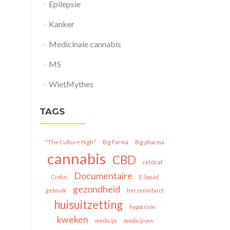
Epilepsie
Kanker
Medicinale cannabis
MS
WietMythes
TAGS
"The Culture High"
Big Farma
Big pharma
cannabis
CBD
celstraf
Documentaire
Crohn
E-liquid
gezondheid
gebruik
herseninfarct
huisuitzetting
hypocrisie
kweken
medicijn
medicijnen