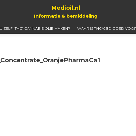
Medioil.nl
Informatie & bemiddeling
 U ZELF (THC) CANNABIS OLIE MAKEN?
WAAR IS THC/CBD GOED VOOR
_Concentrate_OranjePharmaCa1