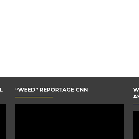
L
“WEED” REPORTAGE CNN
W
A