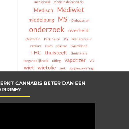
medicinaal
medicinale cannabis
Mediwiet
Medisch
MS
middelburg
Ombudsman
onderzoek
overheid
OxyContin
Parkingson
PG
Politieterreur
razzia's
risico
spasme
Symptomen
THC
thuisteelt
thuistelers
vaporizer
toegankelijkheid
uitleg
VG
wiet
wietolie
ziek
zorgverzekering
ERKT CANNABIS BETER DAN EEN
SPIRINE?