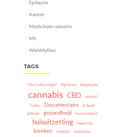
Epilepsie
Kanker
Medicinale cannabis
MS
WietMythes
TAGS
"The Culture High"
Big Farma
Big pharma
cannabis
CBD
celstraf
Documentaire
Crohn
E-liquid
gezondheid
gebruik
herseninfarct
huisuitzetting
hypocrisie
kweken
medicijn
medicijnen