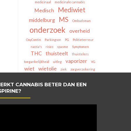
medicinaal
medicinale cannabis
Mediwiet
Medisch
MS
middelburg
Ombudsman
onderzoek
overheid
OxyContin
Parkingson
PG
Politieterreur
razzia's
risico
spasme
Symptomen
THC
thuisteelt
thuistelers
vaporizer
toegankelijkheid
uitleg
VG
wiet
wietolie
ziek
zorgverzekering
ERKT CANNABIS BETER DAN EEN
SPIRINE?