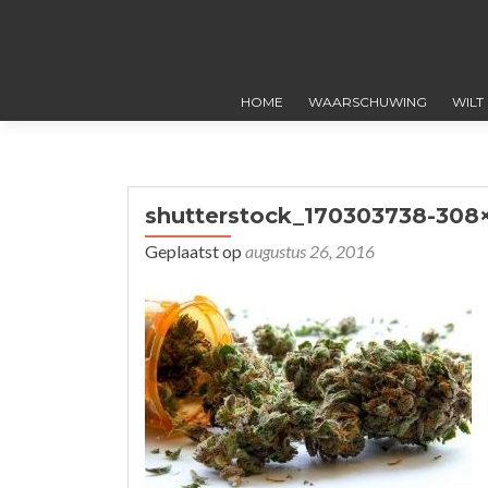
HOME
WAARSCHUWING
WILT
shutterstock_170303738-308
Geplaatst op
augustus 26, 2016