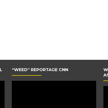
L
“WEED” REPORTAGE CNN
W
A