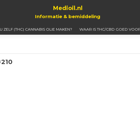
Medioil.nl
Informatie & bemiddeling
 U ZELF (THC) CANNABIS OLIE MAKEN?
WAAR IS THC/CBD GOED VOOR
×210