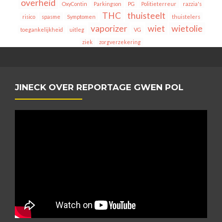
overheid
OxyContin
Parkingson
PG
Politieterreur
razzia's
THC
thuisteelt
risico
spasme
Symptomen
thuistelers
vaporizer
wiet
wietolie
toegankelijkheid
uitleg
VG
ziek
zorgverzekering
JINECK OVER REPORTAGE GWEN POL