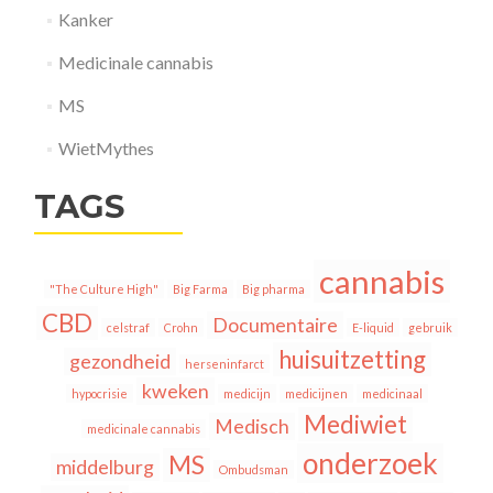
Kanker
Medicinale cannabis
MS
WietMythes
TAGS
cannabis
"The Culture High"
Big Farma
Big pharma
CBD
Documentaire
celstraf
Crohn
E-liquid
gebruik
huisuitzetting
gezondheid
herseninfarct
kweken
hypocrisie
medicijn
medicijnen
medicinaal
Mediwiet
Medisch
medicinale cannabis
onderzoek
MS
middelburg
Ombudsman