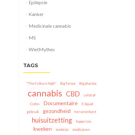
Epilepsie
Kanker
Medicinale cannabis
MS
WietMythes
TAGS
"The Culture High"
Big Farma
Big pharma
cannabis
CBD
celstraf
Documentaire
Crohn
E-liquid
gezondheid
gebruik
herseninfarct
huisuitzetting
hypocrisie
kweken
medicijn
medicijnen