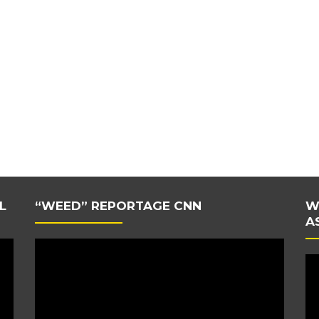
L
“WEED” REPORTAGE CNN
W
A