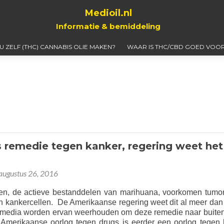
Medioil.nl
Informatie & bemiddeling
 U ZELF (THC) CANNABIS OLIE MAKEN?
WAAR IS THC/CBD GOED VOOR
 remedie tegen kanker, regering weet het
augustus 26, 2016
en, de actieve bestanddelen van marihuana, voorkomen tumo
en kankercellen. De Amerikaanse regering weet dit al meer dan
 media worden ervan weerhouden om deze remedie naar buiten
Amerikaanse oorlog tegen drugs is eerder een oorlog tegen 