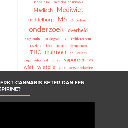
medicinaal
medicinale cannabis
Mediwiet
Medisch
MS
middelburg
Ombudsman
onderzoek
overheid
OxyContin
Parkingson
PG
Politieterreur
razzia's
risico
spasme
Symptomen
THC
thuisteelt
thuistelers
vaporizer
toegankelijkheid
uitleg
VG
wiet
wietolie
ziek
zorgverzekering
ERKT CANNABIS BETER DAN EEN
SPIRINE?