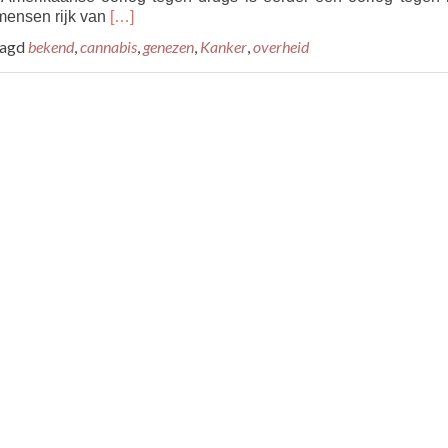
Read
 mensen rijk van
[…]
more
tagd
bekend
,
cannabis
,
genezen
,
Kanker
,
overheid
about
Cannabis
remedie
tegen
kanker,
regering
weet
het
al
42
jaar.