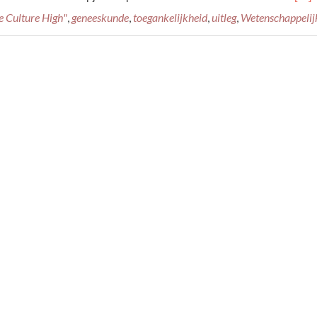
mor
e Culture High"
,
geneeskunde
,
toegankelijkheid
,
uitleg
,
Wetenschappelij
abou
Wete
uitle
over
cann