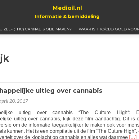
Medioil.nl
Informatie & bemiddeling
 U ZELF (THC) CANNABIS OLIE MAKEN?
WAAR IS THC/CBD GOED VOOR
jk
appelijke uitleg over cannabis
april 20, 2017
pelijke uitleg over cannabis “The Culture High“: 
lijke uitleg over cannabis, kijk deze film aandachtig. Dit is 
 versie om de informatie toegankelijker te maken ook voor men
ls kunnen. Het is een compilatie uit de film “The Cuture High”, 
Rea
ertelt over de klopjacht op cannabis en alles wat daarmee
[…]