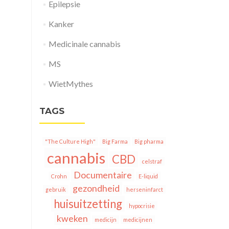
Epilepsie
Kanker
Medicinale cannabis
MS
WietMythes
TAGS
"The Culture High"
Big Farma
Big pharma
cannabis
CBD
celstraf
Documentaire
Crohn
E-liquid
gezondheid
gebruik
herseninfarct
huisuitzetting
hypocrisie
kweken
medicijn
medicijnen