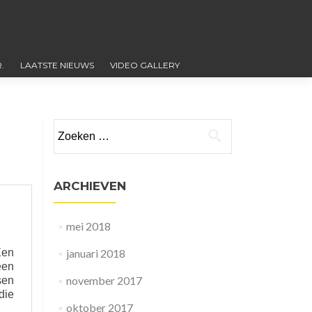
.
LAATSTE NIEUWS
VIDEO GALLERY
Zoeken
naar:
ARCHIEVEN
mei 2018
Een
januari 2018
een
november 2017
sen
die
oktober 2017
d