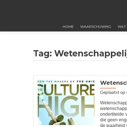
HOME
WAARSCHUWING
WILT
Tag:
Wetenschappeli
Wetensch
Geplaatst op
Wetenschap
wetenschappe
ondertitelde
die geen enge
de waarheid v