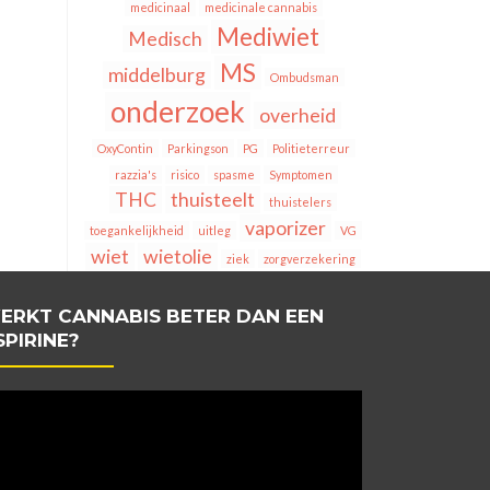
medicinaal
medicinale cannabis
Mediwiet
Medisch
MS
middelburg
Ombudsman
onderzoek
overheid
OxyContin
Parkingson
PG
Politieterreur
razzia's
risico
spasme
Symptomen
THC
thuisteelt
thuistelers
vaporizer
toegankelijkheid
uitleg
VG
wiet
wietolie
ziek
zorgverzekering
ERKT CANNABIS BETER DAN EEN
SPIRINE?