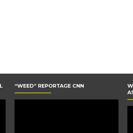
L
“WEED” REPORTAGE CNN
W
A