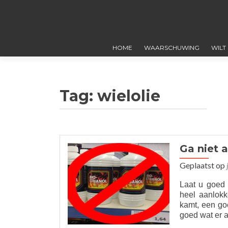
HOME
WAARSCHUWING
WILT
Tag:
wielolie
Ga niet 
Geplaatst op
Laat u goed v
heel aanlokk
kamt, een go
goed wat er a