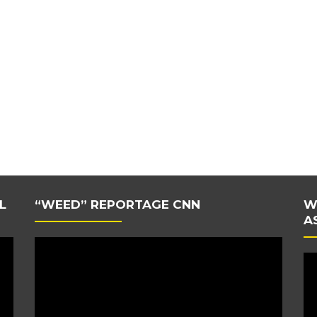
L
“WEED” REPORTAGE CNN
W
A