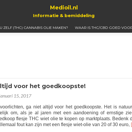
Medioil.nl
Informatie & bemiddeling
 U ZELF (THC) CANNABIS OLIE MAKEN?
WAAR IS THC/CBD GOED VOOR
altijd voor het goedkoopste!
januari 15, 2017
oorlichten, ga niet altijd voor het goedkoopste. Het is natuurl
elijk om, als je al jaren met een aandoening of ernstige zie
edkoop flesje THC wiet olie te kopen op marktplaats. Bedenk 
llemaal fout kan zijn met een flesje wiet-olie van 20 of 30 euro,