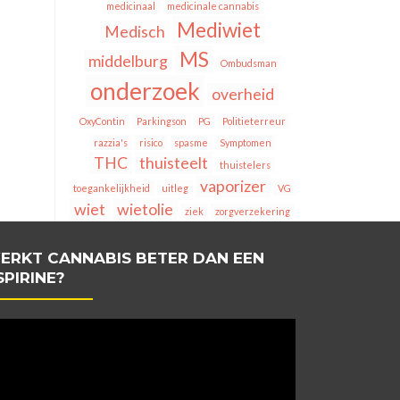
medicinaal
medicinale cannabis
Mediwiet
Medisch
MS
middelburg
Ombudsman
onderzoek
overheid
OxyContin
Parkingson
PG
Politieterreur
razzia's
risico
spasme
Symptomen
THC
thuisteelt
thuistelers
vaporizer
toegankelijkheid
uitleg
VG
wiet
wietolie
ziek
zorgverzekering
ERKT CANNABIS BETER DAN EEN
SPIRINE?