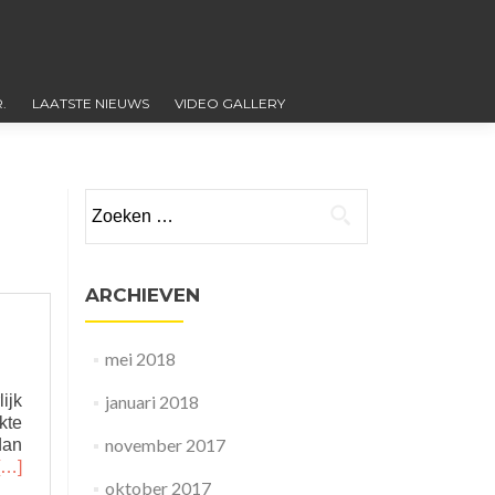
.
LAATSTE NIEUWS
VIDEO GALLERY
Zoeken
naar:
ARCHIEVEN
mei 2018
ijk
januari 2018
kte
november 2017
dan
Read
[…]
oktober 2017
more