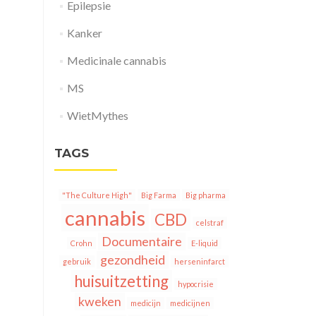
Epilepsie
Kanker
Medicinale cannabis
MS
WietMythes
TAGS
"The Culture High"
Big Farma
Big pharma
cannabis
CBD
celstraf
Documentaire
Crohn
E-liquid
gezondheid
gebruik
herseninfarct
huisuitzetting
hypocrisie
kweken
medicijn
medicijnen