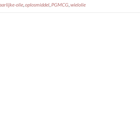
arlijke-olie
,
oplosmiddel
,
PGMCG
,
wielolie