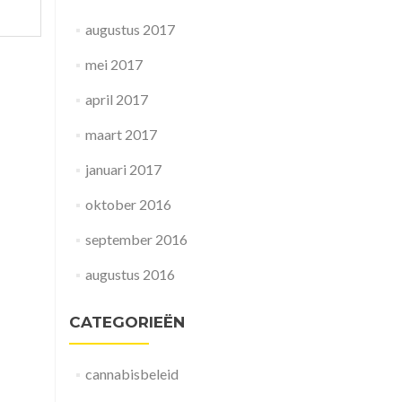
about
augustus 2017
Ga
niet
mei 2017
altijd
voor
april 2017
het
goedkoopste!
maart 2017
januari 2017
oktober 2016
september 2016
augustus 2016
CATEGORIEËN
cannabisbeleid