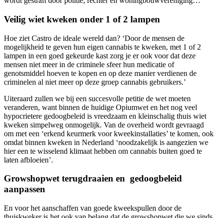
wordt gestraft door politie, rechter en woningbouwvereniging…
Veilig wiet kweken onder 1 of 2 lampen
Hoe ziet Castro de ideale wereld dan? ‘Door de mensen de
mogelijkheid te geven hun eigen cannabis te kweken, met 1 of 2
lampen in een goed gekeurde kast zorg je er ook voor dat deze
mensen niet meer in de criminele sfeer hun medicatie of
genotsmiddel hoeven te kopen en op deze manier verdienen de
criminelen al niet meer op deze groep cannabis gebruikers.’
Uiteraard zullen we bij een succesvolle petitie de wet moeten
veranderen, want binnen de huidige Opiumwet en het nog veel
hypocrietere gedoogbeleid is vreedzaam en kleinschalig thuis wiet
kweken simpelweg onmogelijk. Van de overheid wordt gevraagd
om met een ‘erkend keurmerk voor kweekinstallaties’ te komen, ook
omdat binnen kweken in Nederland ‘noodzakelijk is aangezien we
hier een te wisselend klimaat hebben om cannabis buiten goed te
laten afbloeien’.
Growshopwet terugdraaien en gedoogbeleid
aanpassen
En voor het aanschaffen van goede kweekspullen door de
thuiskweker is het ook van belang dat de growshopwet die we sinds