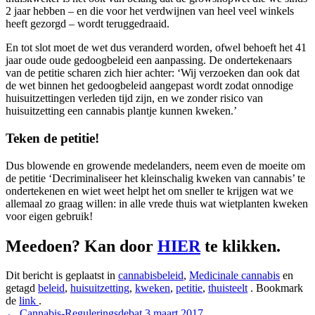
2 jaar hebben – en die voor het verdwijnen van heel veel winkels
heeft gezorgd – wordt teruggedraaid.
En tot slot moet de wet dus veranderd worden, ofwel behoeft het 41
jaar oude oude gedoogbeleid een aanpassing. De ondertekenaars
van de petitie scharen zich hier achter: ‘Wij verzoeken dan ook dat
de wet binnen het gedoogbeleid aangepast wordt zodat onnodige
huisuitzettingen verleden tijd zijn, en we zonder risico van
huisuitzetting een cannabis plantje kunnen kweken.’
Teken de petitie!
Dus blowende en growende medelanders, neem even de moeite om
de petitie ‘Decriminaliseer het kleinschalig kweken van cannabis’ te
ondertekenen en wiet weet helpt het om sneller te krijgen wat we
allemaal zo graag willen: in alle vrede thuis wat wietplanten kweken
voor eigen gebruik!
Meedoen? Kan door
HIER
te klikken.
Dit bericht is geplaatst in
cannabisbeleid
,
Medicinale cannabis
en
getagd
beleid
,
huisuitzetting
,
kweken
,
petitie
,
thuisteelt
. Bookmark
de
link
.
←
Cannabis-Reguleringsdebat 3 maart 2017