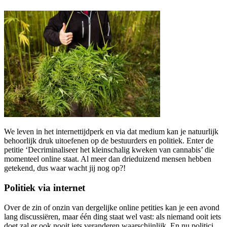
We leven in het internettijdperk en via dat medium kan je natuurlijk
behoorlijk druk uitoefenen op de bestuurders en politiek. Enter de
petitie ‘Decriminaliseer het kleinschalig kweken van cannabis’ die
momenteel online staat. Al meer dan drieduizend mensen hebben
getekend, dus waar wacht jij nog op?!
Politiek via internet
Over de zin of onzin van dergelijke online petities kan je een avond
lang discussiëren, maar één ding staat wel vast: als niemand ooit iets
doet zal er ook nooit iets veranderen waarschijnlijk. En nu politici