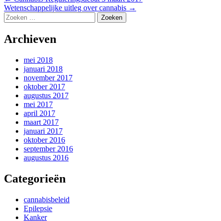
Berichtnavigatie
Wetenschappelijke uitleg over cannabis
→
Zoeken
naar:
Archieven
mei 2018
januari 2018
november 2017
oktober 2017
augustus 2017
mei 2017
april 2017
maart 2017
januari 2017
oktober 2016
september 2016
augustus 2016
Categorieën
cannabisbeleid
Epilepsie
Kanker