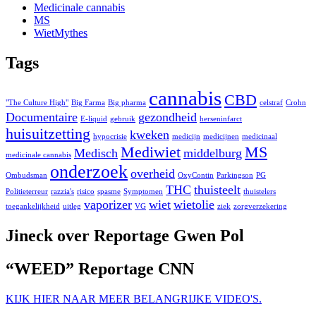
Medicinale cannabis
MS
WietMythes
Tags
cannabis
CBD
"The Culture High"
Big Farma
Big pharma
celstraf
Crohn
Documentaire
gezondheid
E-liquid
gebruik
herseninfarct
huisuitzetting
kweken
hypocrisie
medicijn
medicijnen
medicinaal
Mediwiet
MS
Medisch
middelburg
medicinale cannabis
onderzoek
overheid
Ombudsman
OxyContin
Parkingson
PG
THC
thuisteelt
Politieterreur
razzia's
risico
spasme
Symptomen
thuistelers
vaporizer
wiet
wietolie
toegankelijkheid
uitleg
VG
ziek
zorgverzekering
Jineck over Reportage Gwen Pol
“WEED” Reportage CNN
KIJK HIER NAAR MEER BELANGRIJKE VIDEO'S.