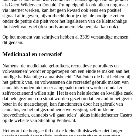
als Geert Wilders en Donald Trump eigenlijk ook alleen nog maar
via internet werken, kan het geen kwaad ook eens een positief
signaal af te geven, bijvoorbeeld door je digitale pootje te zetten
onder de petitie die pleit voor het legaliseren van de kleinschalige
thuisteelt van wiet (desnoods anoniem tekenen, dat kan ook).
Op het moment van schrijven hebben al 3339 verstandige mensen
dit gedaan.
Medicinaal en recreatief
Namens ‘de medicinale gebruikers, recreatieve gebruikers en
volwassenen’ wordt er opgeroepen om een einde te maken aan het
huidige halfslachtige cannabisbeleid. ‘Patiënten die baat hebben bij
het gebruik van, en volwassenen die recreatief gebruik maken van
cannabis zouden niet meer aangepakt moeten worden omdat ze
zelfvoorzienend willen zijn. Het is een hele slechte en kwalijke zaak
dat hele gezinnen op straat worden gezet omdat iemand in het gezin
beter in de maatschappij kan functioneren door het gebruik van
cannabis, en het uit gezondheidsoverweging, zelf in kleine
hoeveelheden, cannabis wil gaan telen’, aldus initiatiefnemer Castro
op de website van Stichting Petities.nl.
Het wordt de hoogste tijd dat de kleine thuiskweker niet langer