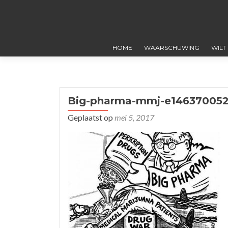
HOME
WAARSCHUWING
WILT
Big-pharma-mmj-e146370052
Geplaatst op
mei 5, 2017