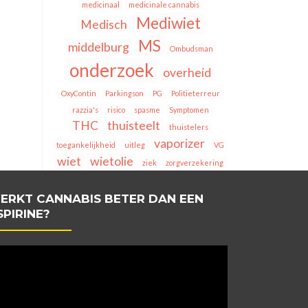
medicinaal
medicinale cannabis
Mediwiet
Medisch
MS
middelburg
Ombudsman
onderzoek
overheid
OxyContin
Parkingson
PG
Politieterreur
razzia's
risico
spasme
Symptomen
THC
thuisteelt
thuistelers
vaporizer
toegankelijkheid
uitleg
VG
wiet
wietolie
ziek
zorgverzekering
ERKT CANNABIS BETER DAN EEN
SPIRINE?