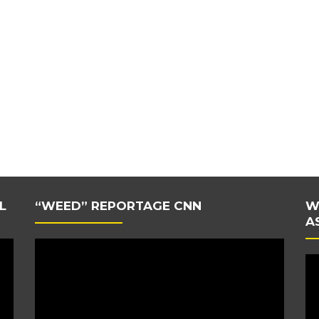
L
“WEED” REPORTAGE CNN
W
A