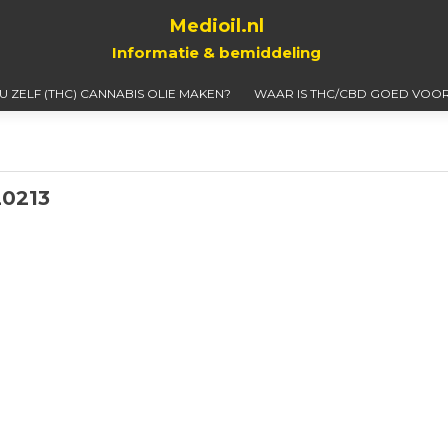
Medioil.nl
Informatie & bemiddeling
 U ZELF (THC) CANNABIS OLIE MAKEN?
WAAR IS THC/CBD GOED VOOR
0213