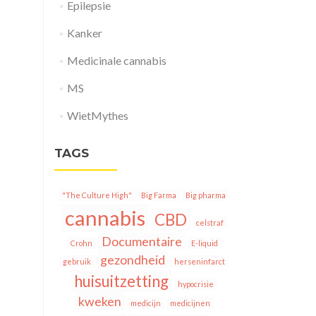
Epilepsie
Kanker
Medicinale cannabis
MS
WietMythes
TAGS
"The Culture High"
Big Farma
Big pharma
cannabis
CBD
celstraf
Documentaire
Crohn
E-liquid
gezondheid
gebruik
herseninfarct
huisuitzetting
hypocrisie
kweken
medicijn
medicijnen