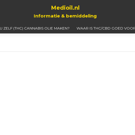
Medioil.nl
Informatie & bemiddeling
 U ZELF (THC) CANNABIS OLIE MAKEN?
WAAR IS THC/CBD GOED VOOR