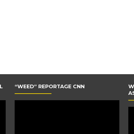
L
“WEED” REPORTAGE CNN
W
A