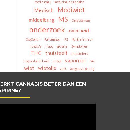
medicinaal
medicinale cannabis
Mediwiet
Medisch
MS
middelburg
Ombudsman
onderzoek
overheid
OxyContin
Parkingson
PG
Politieterreur
razzia's
risico
spasme
Symptomen
THC
thuisteelt
thuistelers
vaporizer
toegankelijkheid
uitleg
VG
wiet
wietolie
ziek
zorgverzekering
ERKT CANNABIS BETER DAN EEN
SPIRINE?