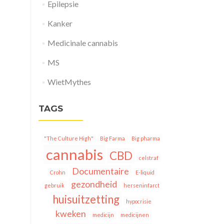
Epilepsie
Kanker
Medicinale cannabis
MS
WietMythes
TAGS
"The Culture High"
Big Farma
Big pharma
cannabis
CBD
celstraf
Documentaire
Crohn
E-liquid
gezondheid
gebruik
herseninfarct
huisuitzetting
hypocrisie
kweken
medicijn
medicijnen