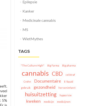
Epilepsie
Kanker
Medicinale cannabis
MS
WietMythes
TAGS
"The Culture High"
Big Farma
Big pharma
cannabis
CBD
celstraf
Documentaire
Crohn
E-liquid
eeft.
gezondheid
gebruik
herseninfarct
eveel
huisuitzetting
ekker
hypocrisie
et 5%
kweken
medicijn
medicijnen
Er is