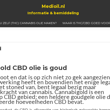
Medioil.nl
Informatie & bemiddeling
 U ZELF (THC) CANNABIS OLIE MAKEN?
WAAR IS THC/CBD GOED VOOR
d
ld CBD olie is goud
oot en dat is op zich niet zo gek aangezien
erking heeft en bovendien het enige leg
iet stoned van, bent legaal bezig maar
skracht van cannabis. Cannabigold is een
 CBD gebied; een heldere goudgele olie d
deerde hoeveelheden CBD bevat.
roduct, de CBD is afkomstig van biologisch gekweekte hennep