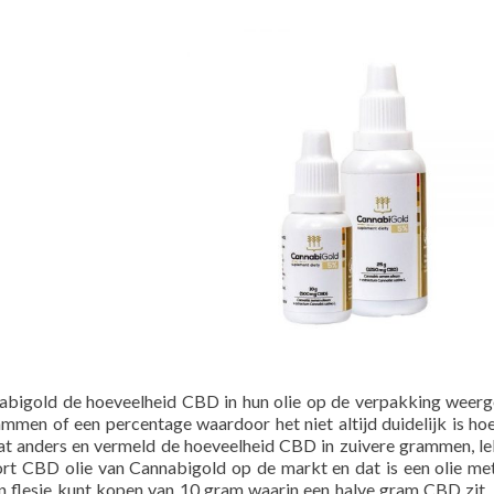
abigold de hoeveelheid CBD in hun olie op de verpakking weerg
ammen of een percentage waardoor het niet altijd duidelijk is ho
dat anders en vermeld de hoeveelheid CBD in zuivere grammen, l
ort CBD olie van Cannabigold op de markt en dat is een olie m
 flesje kunt kopen van 10 gram waarin een halve gram CBD zit. 