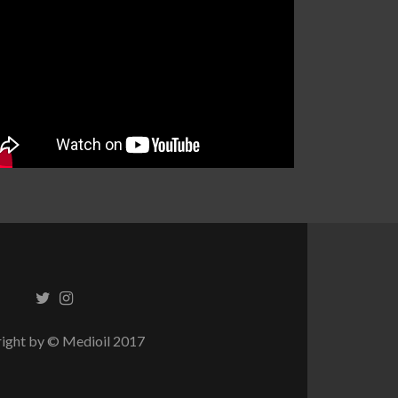
Twitter
Instagram
link
link
ight by © Medioil 2017