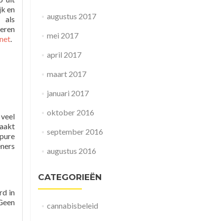
jk en
augustus 2017
 als
deren
mei 2017
net
.
april 2017
maart 2017
januari 2017
oktober 2016
 veel
maakt
september 2016
 pure
ners
augustus 2016
CATEGORIEËN
rd in
 Geen
cannabisbeleid