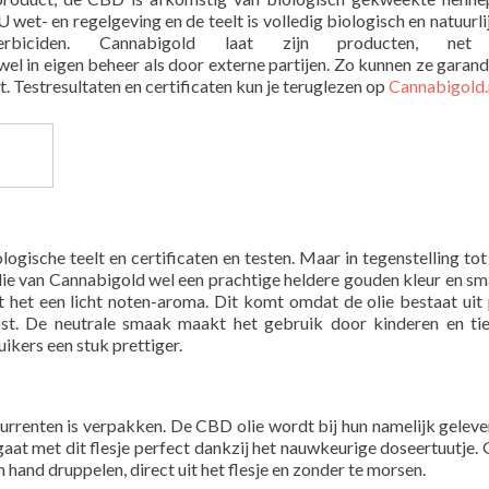
U wet- en regelgeving en de teelt is volledig biologisch en natuurli
rbiciden. Cannabigold laat zijn producten, net
wel in eigen beheer als door externe partijen. Zo kunnen ze garan
aat. Testresultaten en certificaten kun je teruglezen op
Cannabigold.
ogische teelt en certificaten en testen. Maar in tegenstelling tot
ie van Cannabigold wel een prachtige heldere gouden kleur en s
ft het een licht noten-aroma. Dit komt omdat de olie bestaat uit
st. De neutrale smaak maakt het gebruik door kinderen en tie
ikers een stuk prettiger.
renten is verpakken. De CBD olie wordt bij hun namelijk geleve
aat met dit flesje perfect dankzij het nauwkeurige doseertuutje.
and druppelen, direct uit het flesje en zonder te morsen.