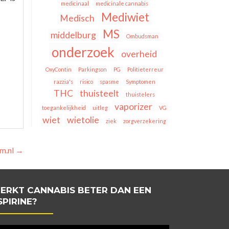
medicinaal
medicinale cannabis
Mediwiet
Medisch
MS
middelburg
Ombudsman
onderzoek
overheid
OxyContin
Parkingson
PG
Politieterreur
razzia's
risico
spasme
Symptomen
THC
thuisteelt
thuistelers
vaporizer
toegankelijkheid
uitleg
VG
wiet
wietolie
ziek
zorgverzekering
m.nl
→
ERKT CANNABIS BETER DAN EEN
SPIRINE?