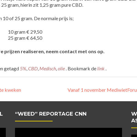
 25 gram, hierin zit 1,25 gram pure CBD.
 10 of 25 gram. De normale prijs is;
10 gram € 29,50
25 gram € 64,50
re prijzen realiseren, neem contact met ons op.
n getagd
5%
,
CBD
,
Medisch
,
olie
. Bookmark de
link
.
t te kweken
Vanaf 1 november MediwietForu
L
“WEED” REPORTAGE CNN
W
A