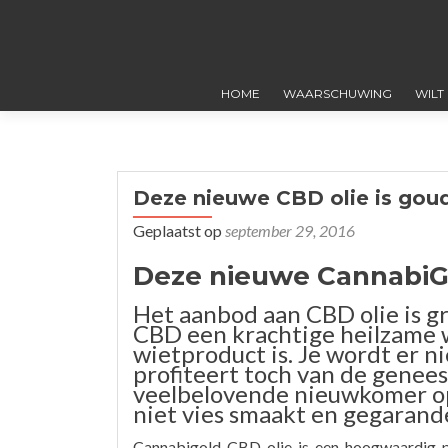
HOME
WAARSCHUWING
WILT
Deze nieuwe CBD olie is gou
Geplaatst op
september 29, 2016
Deze nieuwe CannabiGo
Het aanbod aan CBD olie is gr
CBD een krachtige heilzame w
wietproduct is. Je wordt er n
profiteert toch van de genee
veelbelovende nieuwkomer op
niet vies smaakt en gegaran
Cannabigold CBD olie is een hoogwaardig p