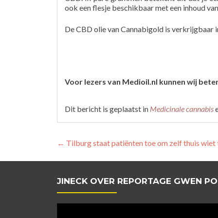
ook een flesje beschikbaar met een inhoud van
De CBD olie van Cannabigold is verkrijgbaar in
Voor lezers van Medioil.nl kunnen wij bete
Dit bericht is geplaatst in
Medicinale cannabis
e
Berichtnavigatie
←
Tilburg staat patiënten toe om zelf thuis wie
JINECK OVER REPORTAGE GWEN PO