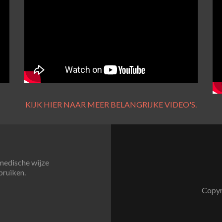
KIJK HIER NAAR MEER BELANGRIJKE VIDEO'S.
 medische wijze
bruiken.
Copyr