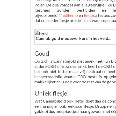
Polen. De olie voldoet aan alle gebruikelijke E
geschied zonder pesticiden en he
bijvoorbeeld
Medihemp
en
Endoca
testen, zo
dat er in ieder flesje precies inzit wat erop st
Cannabigold medewerkers in het veld…
Goud
Op zich is Cannabigold niet uniek met hun biol
andere CBD olie op de markt, heeft de CBD ol
het ook niet bitter maar vrij neutraal en hee
hennepzaadolie waarin CBD-pasta is opgelo
makkelijker en is ook voor de rest van de gebru
Uniek flesje
Wat Cannabigold ook beter doet dan de concur
een handig en onbreekbaar flesje. Druppelen g
geklooi dus met pipetjes maar gewoon met één h