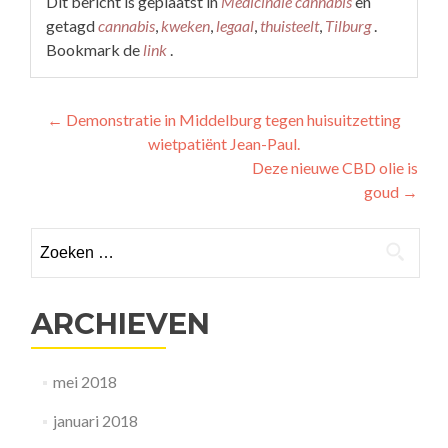
Dit bericht is geplaatst in
Medicinale cannabis
en
getagd
cannabis
,
kweken
,
legaal
,
thuisteelt
,
Tilburg
.
Bookmark de
link
.
Berichtnavigatie
←
Demonstratie in Middelburg tegen huisuitzetting
wietpatiënt Jean-Paul.
Deze nieuwe CBD olie is
goud
→
Zoeken
naar:
ARCHIEVEN
mei 2018
januari 2018