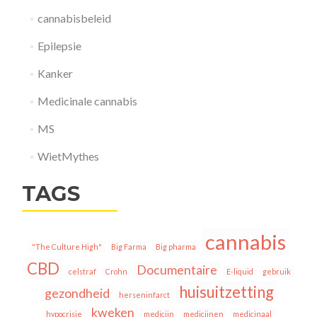
cannabisbeleid
Epilepsie
Kanker
Medicinale cannabis
MS
WietMythes
TAGS
cannabis
"The Culture High"
Big Farma
Big pharma
CBD
Documentaire
celstraf
Crohn
E-liquid
gebruik
huisuitzetting
gezondheid
herseninfarct
kweken
hypocrisie
medicijn
medicijnen
medicinaal