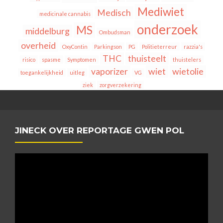
Mediwiet
Medisch
medicinale cannabis
onderzoek
MS
middelburg
Ombudsman
overheid
OxyContin
Parkingson
PG
Politieterreur
razzia's
THC
thuisteelt
risico
spasme
Symptomen
thuistelers
vaporizer
wiet
wietolie
toegankelijkheid
uitleg
VG
ziek
zorgverzekering
JINECK OVER REPORTAGE GWEN POL