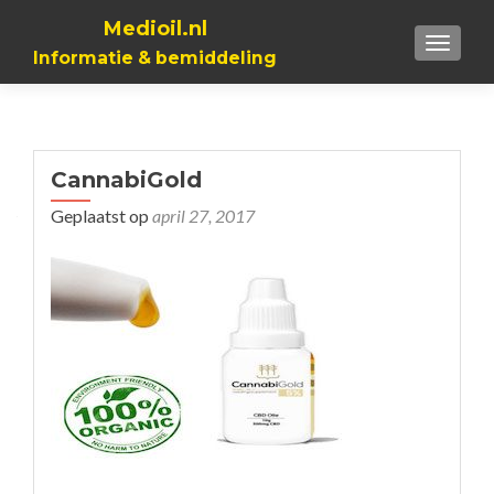
Medioil.nl
TOGGL
Informatie & bemiddeling
CannabiGold
Geplaatst op
april 27, 2017