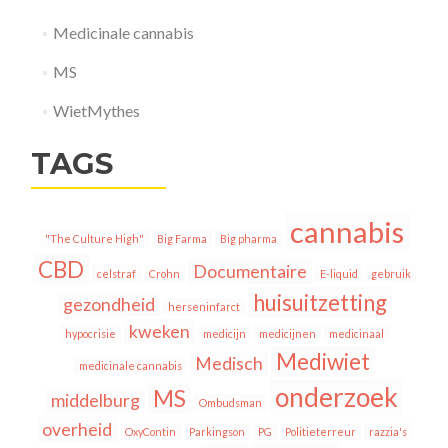
Medicinale cannabis
MS
WietMythes
TAGS
cannabis
"The Culture High"
Big Farma
Big pharma
CBD
Documentaire
celstraf
Crohn
E-liquid
gebruik
huisuitzetting
gezondheid
herseninfarct
kweken
hypocrisie
medicijn
medicijnen
medicinaal
Mediwiet
Medisch
medicinale cannabis
onderzoek
MS
middelburg
Ombudsman
overheid
OxyContin
Parkingson
PG
Politieterreur
razzia's