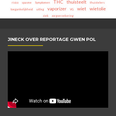
THC
thuisteelt
risico
spasme
Symptomen
thuistelers
vaporizer
wiet
wietolie
toegankelijkheid
uitleg
VG
ziek
zorgverzekering
JINECK OVER REPORTAGE GWEN POL