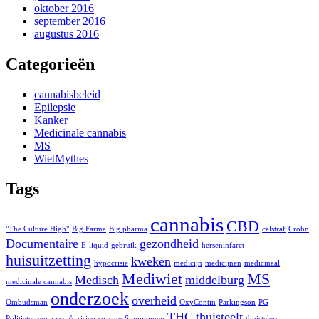
oktober 2016
september 2016
augustus 2016
Categorieën
cannabisbeleid
Epilepsie
Kanker
Medicinale cannabis
MS
WietMythes
Tags
cannabis
CBD
"The Culture High"
Big Farma
Big pharma
celstraf
Crohn
Documentaire
gezondheid
E-liquid
gebruik
herseninfarct
huisuitzetting
kweken
hypocrisie
medicijn
medicijnen
medicinaal
Mediwiet
MS
Medisch
middelburg
medicinale cannabis
onderzoek
overheid
Ombudsman
OxyContin
Parkingson
PG
THC
thuisteelt
Politieterreur
razzia's
risico
spasme
Symptomen
thuistelers