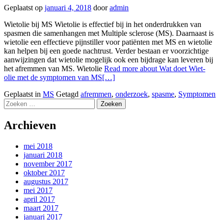
Geplaatst op
januari 4, 2018
door
admin
Wietolie bij MS Wietolie is effectief bij in het onderdrukken van
spasmen die samenhangen met Multiple sclerose (MS). Daarnaast is
wietolie een effectieve pijnstiller voor patiënten met MS en wietolie
kan helpen bij een goede nachtrust. Verder bestaan er voorzichtige
aanwijzingen dat wietolie mogelijk ook een bijdrage kan leveren bij
het afremmen van MS. Wietolie
Read more about Wat doet Wiet-
olie met de symptomen van MS
[…]
Geplaatst in
MS
Getagd
afremmen
,
onderzoek
,
spasme
,
Symptomen
Zoeken
naar:
Archieven
mei 2018
januari 2018
november 2017
oktober 2017
augustus 2017
mei 2017
april 2017
maart 2017
januari 2017