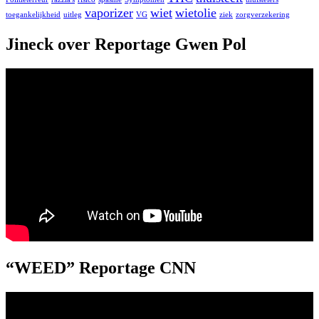
vaporizer
wiet
wietolie
toegankelijkheid
uitleg
VG
ziek
zorgverzekering
Jineck over Reportage Gwen Pol
“WEED” Reportage CNN