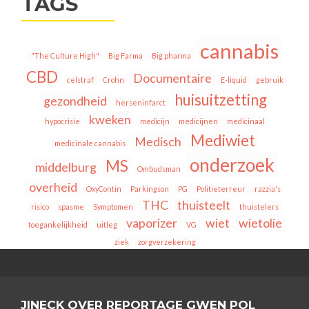
TAGS
cannabis
"The Culture High"
Big Farma
Big pharma
CBD
Documentaire
celstraf
Crohn
E-liquid
gebruik
huisuitzetting
gezondheid
herseninfarct
kweken
hypocrisie
medicijn
medicijnen
medicinaal
Mediwiet
Medisch
medicinale cannabis
onderzoek
MS
middelburg
Ombudsman
overheid
OxyContin
Parkingson
PG
Politieterreur
razzia's
THC
thuisteelt
risico
spasme
Symptomen
thuistelers
vaporizer
wiet
wietolie
toegankelijkheid
uitleg
VG
ziek
zorgverzekering
JINECK OVER REPORTAGE GWEN POL