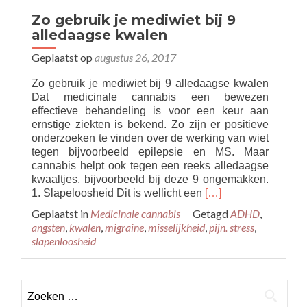
Zo gebruik je mediwiet bij 9
alledaagse kwalen
Geplaatst op
augustus 26, 2017
Zo gebruik je mediwiet bij 9 alledaagse kwalen
Dat medicinale cannabis een bewezen
effectieve behandeling is voor een keur aan
ernstige ziekten is bekend. Zo zijn er positieve
onderzoeken te vinden over de werking van wiet
tegen bijvoorbeeld epilepsie en MS. Maar
cannabis helpt ook tegen een reeks alledaagse
kwaaltjes, bijvoorbeeld bij deze 9 ongemakken.
Read
1. Slapeloosheid Dit is wellicht een
[…]
more
Geplaatst in
Medicinale cannabis
Getagd
ADHD
,
about
angsten
,
kwalen
,
migraine
,
misselijkheid
,
pijn. stress
,
Zo
slapenloosheid
gebruik
je
mediwiet
Zoeken
bij
9
naar: