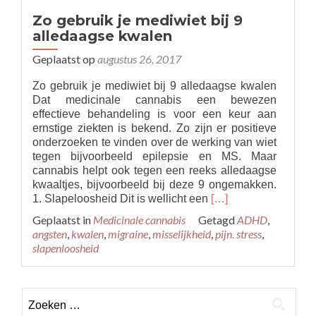
Zo gebruik je mediwiet bij 9
alledaagse kwalen
Geplaatst op
augustus 26, 2017
Zo gebruik je mediwiet bij 9 alledaagse kwalen
Dat medicinale cannabis een bewezen
effectieve behandeling is voor een keur aan
ernstige ziekten is bekend. Zo zijn er positieve
onderzoeken te vinden over de werking van wiet
tegen bijvoorbeeld epilepsie en MS. Maar
cannabis helpt ook tegen een reeks alledaagse
kwaaltjes, bijvoorbeeld bij deze 9 ongemakken.
Read
1. Slapeloosheid Dit is wellicht een
[…]
more
Geplaatst in
Medicinale cannabis
Getagd
ADHD
,
about
angsten
,
kwalen
,
migraine
,
misselijkheid
,
pijn. stress
,
Zo
slapenloosheid
gebruik
je
mediwiet
Zoeken
bij
9
naar: