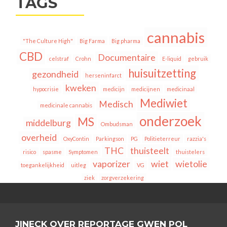
TAGS
cannabis
"The Culture High"
Big Farma
Big pharma
CBD
Documentaire
celstraf
Crohn
E-liquid
gebruik
huisuitzetting
gezondheid
herseninfarct
kweken
hypocrisie
medicijn
medicijnen
medicinaal
Mediwiet
Medisch
medicinale cannabis
onderzoek
MS
middelburg
Ombudsman
overheid
OxyContin
Parkingson
PG
Politieterreur
razzia's
THC
thuisteelt
risico
spasme
Symptomen
thuistelers
vaporizer
wiet
wietolie
toegankelijkheid
uitleg
VG
ziek
zorgverzekering
JINECK OVER REPORTAGE GWEN POL