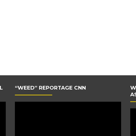
L
“WEED” REPORTAGE CNN
W
A