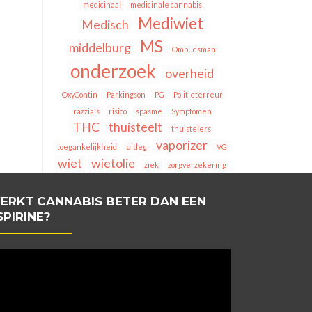
medicinaal
medicinale cannabis
Mediwiet
Medisch
MS
middelburg
Ombudsman
onderzoek
overheid
OxyContin
Parkingson
PG
Politieterreur
razzia's
risico
spasme
Symptomen
THC
thuisteelt
thuistelers
vaporizer
toegankelijkheid
uitleg
VG
wiet
wietolie
ziek
zorgverzekering
ERKT CANNABIS BETER DAN EEN
SPIRINE?