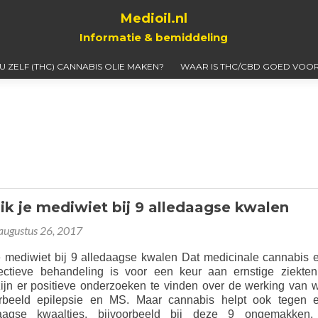
Medioil.nl
Informatie & bemiddeling
 U ZELF (THC) CANNABIS OLIE MAKEN?
WAAR IS THC/CBD GOED VOOR
ik je mediwiet bij 9 alledaagse kwalen
augustus 26, 2017
e mediwiet bij 9 alledaagse kwalen Dat medicinale cannabis 
ectieve behandeling is voor een keur aan ernstige ziekten
ijn er positieve onderzoeken te vinden over de werking van w
orbeeld epilepsie en MS. Maar cannabis helpt ook tegen 
aagse kwaaltjes, bijvoorbeeld bij deze 9 ongemakken.