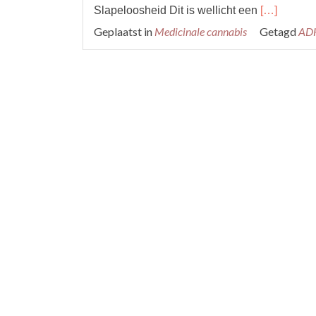
Read
Slapeloosheid Dit is wellicht een
[…]
more
Geplaatst in
Medicinale cannabis
Getagd
AD
about
Zo
gebruik
je
mediwiet
bij
9
alledaagse
kwalen