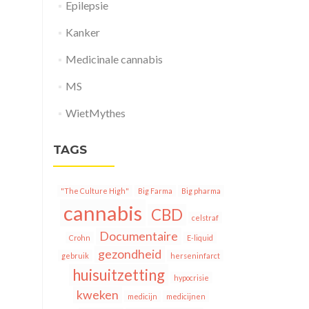
Epilepsie
Kanker
Medicinale cannabis
MS
WietMythes
TAGS
"The Culture High"
Big Farma
Big pharma
cannabis
CBD
celstraf
Documentaire
Crohn
E-liquid
gezondheid
gebruik
herseninfarct
huisuitzetting
hypocrisie
kweken
medicijn
medicijnen