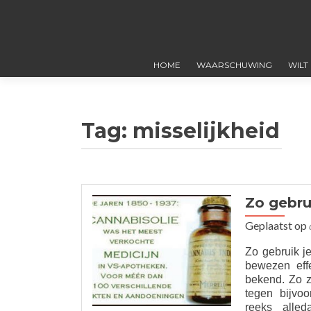
HOME
WAARSCHUWING
WILT
Tag:
misselijkheid
Zo gebru
Geplaatst op
Zo gebruik j
bewezen eff
bekend. Zo z
tegen bijvo
reeks alled