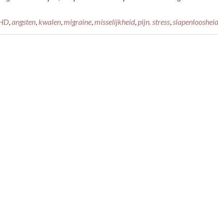
HD
,
angsten
,
kwalen
,
migraine
,
misselijkheid
,
pijn. stress
,
slapenlooshei