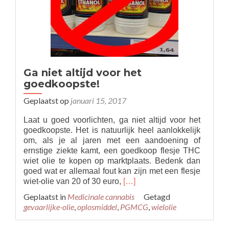
Ga niet altijd voor het
goedkoopste!
Geplaatst op
januari 15, 2017
Laat u goed voorlichten, ga niet altijd voor het
goedkoopste. Het is natuurlijk heel aanlokkelijk
om, als je al jaren met een aandoening of
ernstige ziekte kamt, een goedkoop flesje THC
wiet olie te kopen op marktplaats. Bedenk dan
goed wat er allemaal fout kan zijn met een flesje
Read
wiet-olie van 20 of 30 euro,
[…]
more
Geplaatst in
Medicinale cannabis
Getagd
about
gevaarlijke-olie
,
oplosmiddel
,
PGMCG
,
wielolie
Ga
niet