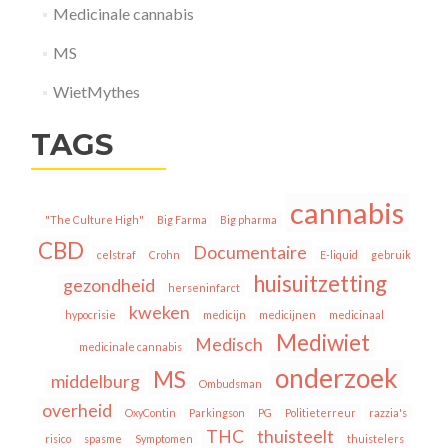
Medicinale cannabis
MS
WietMythes
TAGS
cannabis
"The Culture High"
Big Farma
Big pharma
CBD
Documentaire
celstraf
Crohn
E-liquid
gebruik
huisuitzetting
gezondheid
herseninfarct
kweken
hypocrisie
medicijn
medicijnen
medicinaal
Mediwiet
Medisch
medicinale cannabis
onderzoek
MS
middelburg
Ombudsman
overheid
OxyContin
Parkingson
PG
Politieterreur
razzia's
THC
thuisteelt
risico
spasme
Symptomen
thuistelers