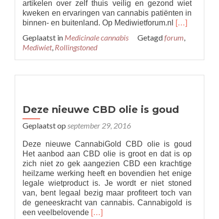
artikelen over zelf thuis veilig en gezond wiet
kweken en ervaringen van cannabis patiënten in
Read
binnen- en buitenland. Op Mediwietforum.nl
[…]
more
Geplaatst in
Medicinale cannabis
Getagd
forum
,
about
Mediwiet
,
Rollingstoned
Vanaf
1
november
MediwietFor
Deze nieuwe CBD olie is goud
Geplaatst op
september 29, 2016
Deze nieuwe CannabiGold CBD olie is goud
Het aanbod aan CBD olie is groot en dat is op
zich niet zo gek aangezien CBD een krachtige
heilzame werking heeft en bovendien het enige
legale wietproduct is. Je wordt er niet stoned
van, bent legaal bezig maar profiteert toch van
de geneeskracht van cannabis. Cannabigold is
Read
een veelbelovende
[…]