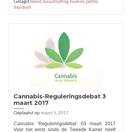
Getagd
beleid
,
huisuitzetting
,
kweken
,
petitie
,
Teken
thuisteelt
de
petitie
voor
‘kleinschalige
thuisteelt’
Cannabis-Reguleringsdebat 3
maart 2017
Geplaatst op
maart 5, 2017
Cannabis ‘Reguleringsdebat’ 03 maart 2017
Voor het eerst sinds de Tweede Kamer heeft