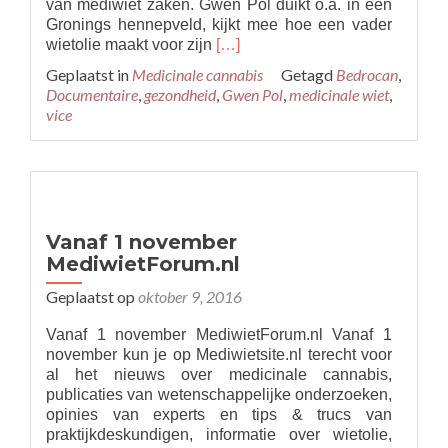
van mediwiet zaken. Gwen Pol duikt o.a. in een
Gronings hennepveld, kijkt mee hoe een vader
Read
wietolie maakt voor zijn
[…]
more
Geplaatst in
Medicinale cannabis
Getagd
Bedrocan
,
about
Documentaire
,
gezondheid
,
Gwen Pol
,
medicinale wiet
,
Medicinale
vice
cannabis
in
Nederland
Vanaf 1 november
MediwietForum.nl
Geplaatst op
oktober 9, 2016
Vanaf 1 november MediwietForum.nl Vanaf 1
november kun je op Mediwietsite.nl terecht voor
al het nieuws over medicinale cannabis,
publicaties van wetenschappelijke onderzoeken,
opinies van experts en tips & trucs van
praktijkdeskundigen, informatie over wietolie,