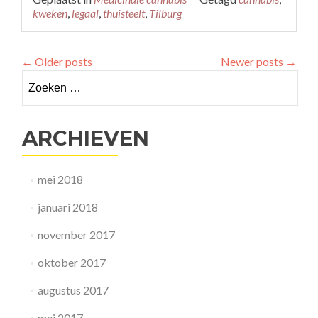
about
kweken
,
legaal
,
thuisteelt
,
Tilburg
Tilburg
staat
patiënten
←
Older posts
Newer posts
→
toe
om
Zoeken
zelf
naar:
thuis
wiet
ARCHIEVEN
te
kweken
mei 2018
januari 2018
november 2017
oktober 2017
augustus 2017
mei 2017