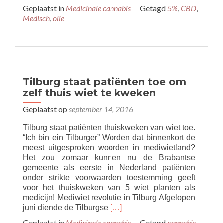
more
Geplaatst in
Medicinale cannabis
Getagd
5%
,
CBD
,
about
Medisch
,
olie
Deze
nieuwe
CBD
olie
is
goud
Tilburg staat patiënten toe om
zelf thuis wiet te kweken
Geplaatst op
september 14, 2016
Tilburg staat patiënten thuiskweken van wiet toe.
“Ich bin ein Tilburger” Worden dat binnenkort de
meest uitgesproken woorden in mediwietland?
Het zou zomaar kunnen nu de Brabantse
gemeente als eerste in Nederland patiënten
onder strikte voorwaarden toestemming geeft
voor het thuiskweken van 5 wiet planten als
medicijn! Mediwiet revolutie in Tilburg Afgelopen
Read
juni diende de Tilburgse
[…]
more
Geplaatst in
Medicinale cannabis
Getagd
cannabis
,