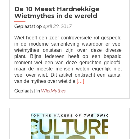
De 10 Meest Hardnekkige
Wietmythes in de wereld
Geplaatst op
april 29, 2017
Wiet heeft een zeer controversiële rol gespeeld
in de moderne samenleving waardoor er veel
wietmythes ontstaan zijn over deze diverse
plant. Bijna iedereen heeft op een bepaald
moment wel een van deze geruchten geloofd,
maar de meeste mensen weten eigenlijk niet
veel over wiet. Dit artikel ontkracht een aantal
Read
van de mythes over wiet die
[…]
more
Geplaatst in
WietMythes
about
De
10
Meest
Hardnekkige
Wietmythes
in
de