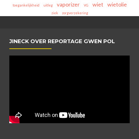
vaporizer
wiet
wietolie
toegankelijkheid
uitleg
VG
ziek
zorgverzekering
JINECK OVER REPORTAGE GWEN POL