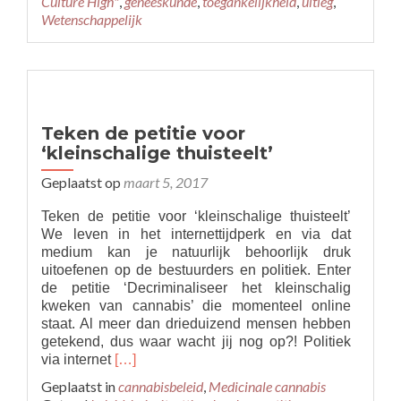
Culture High"
,
geneeskunde
,
toegankelijkheid
,
uitleg
,
Wetenschappelijke
Wetenschappelijk
uitleg
over
cannabis
Teken de petitie voor
‘kleinschalige thuisteelt’
Geplaatst op
maart 5, 2017
Teken de petitie voor ‘kleinschalige thuisteelt’
We leven in het internettijdperk en via dat
medium kan je natuurlijk behoorlijk druk
uitoefenen op de bestuurders en politiek. Enter
de petitie ‘Decriminaliseer het kleinschalig
kweken van cannabis’ die momenteel online
staat. Al meer dan drieduizend mensen hebben
getekend, dus waar wacht jij nog op?! Politiek
Read
via internet
[…]
more
Geplaatst in
cannabisbeleid
,
Medicinale cannabis
about