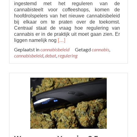
ingestemd met het reguleren van de
cannabisteelt voor coffeeshops, komen de
hoofdrolspelers van het nieuwe cannabisbeleid
bij elkaar om te praten over de toekomst.
Centraal staat de vraag hoe regulering van
cannabis er in de praktijk uit moet gaan zien. Er
Read
liggen namelijk nog
[…]
more
Geplaatst in
cannabisbeleid
Getagd
cannabis
,
about
cannabisbeleid
,
debat
,
regulering
Cannabis-
Reguleringsdebat
3
maart
2017