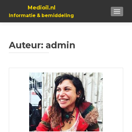
Medioil.nl
TOGGL
Informatie & bemiddeling
Auteur:
admin
Berichtnavigatie