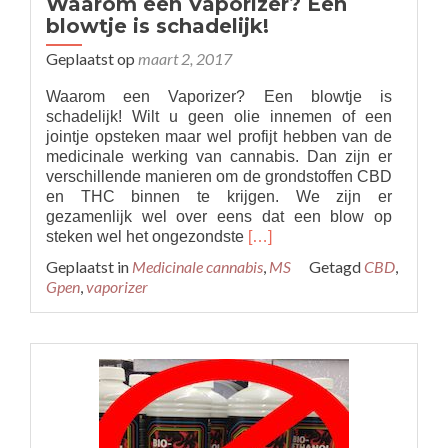
Waarom een Vaporizer? Een
blowtje is schadelijk!
Geplaatst op
maart 2, 2017
Waarom een Vaporizer? Een blowtje is
schadelijk! Wilt u geen olie innemen of een
jointje opsteken maar wel profijt hebben van de
medicinale werking van cannabis. Dan zijn er
verschillende manieren om de grondstoffen CBD
en THC binnen te krijgen. We zijn er
gezamenlijk wel over eens dat een blow op
Read
steken wel het ongezondste
[…]
more
Geplaatst in
Medicinale cannabis
,
MS
Getagd
CBD
,
about
Gpen
,
vaporizer
Waarom
een
Vaporizer?
Een
blowtje
is
schadelijk!